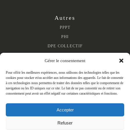
Autres
PPPT
PHI
DPE COLLECTIF
DPE TERTIAIRE
Gérer le consentement
Pour offrir les meilleures expériences, nous utilisons des technologies telles que les
cookies pour stocker et/ou accéder aux informations des appareils. Le fait de consentir
2 impasse de la Cartoucherie 65000 Tarbes
à ces technologies nous permettra de traiter des données telles que le comportement de
05 62 37 98 99
navigation ou les ID uniques sur ce site. Le fait de ne pas consentir ou de retirer son
consentement peut avoir un effet négatif sur certaines caractéristiques et fonctions.
contact@aucoreno.fr
Accepter
Refuser