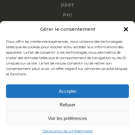
PPPT
PHI
DPE COLLECTIF
Gérer le consentement
DPE TERTIAIRE
Pour offrir les meilleures expériences, nous utilisons des technologies
telles que les cookies pour stocker et/ou accéder aux informations des
appareils. Le fait de consentir à ces technologies nous permettra de
traiter des données telles que le comportement de navigation ou les ID
2 impasse de la Cartoucherie 65000 Tarbes
uniques sur ce site. Le fait de ne pas consentir ou de retirer son
05 62 37 98 99
consentement peut avoir un effet négatif sur certaines caractéristiques
et fonctions.
contact@aucoreno.fr
Accepter
Refuser
Voir les préférences
Mentions légales
Politique de confidentialité
Déclaration de confidentialité
Création
ARPEGA